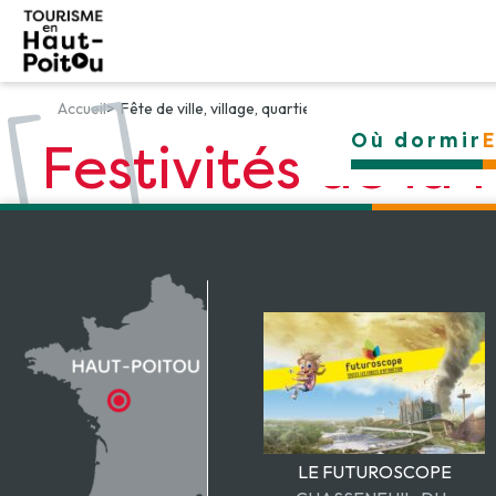
Panneau de gestion des cookies
Accueil
Fête de ville, village, quartier
Où dormir
Festivités de la
LE FUTUROSCOPE