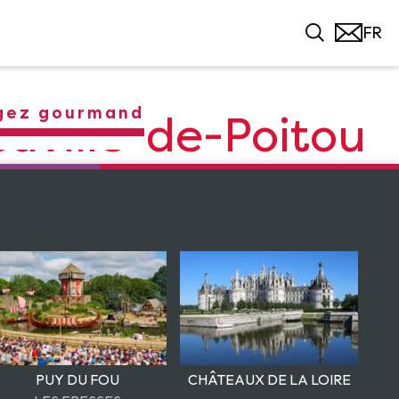
gez gourmand
euville-de-Poitou
PUY DU FOU
CHÂTEAUX DE LA LOIRE