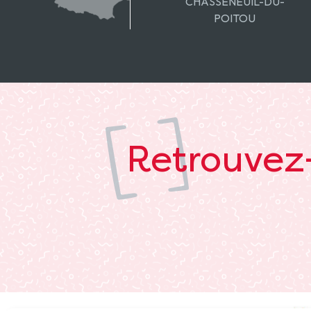
CHASSENEUIL-DU-
POITOU
Retrouvez-