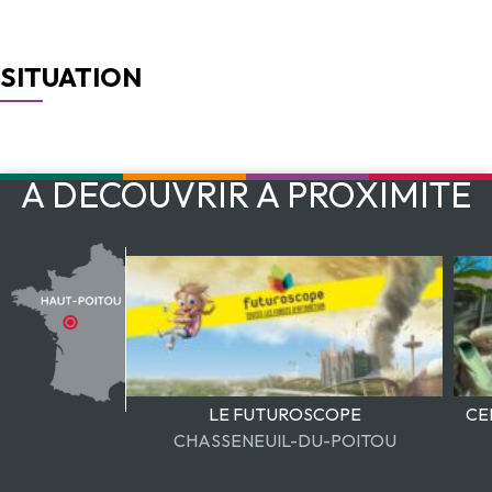
SITUATION
À DÉCOUVRIR À PROXIMITÉ
Château et Jardins de la Motte
86190 CHALANDRAY
LE FUTUROSCOPE
CE
CHASSENEUIL-DU-POITOU