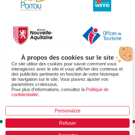
À propos des cookies sur le site
Ce site utilise des cookies pour savoir comment vous
interagissez avec le site et vous afficher des contenus et
des publicités pertinents en fonction de votre historique
de navigation sur le site. Vous pouvez ajuster vos
paramètres ci-dessous.
Comment venir et se déplacer
Mentions légales
Pour plus d'informations, consultez la
Politique de
confidentialité
.
Politique de confidentialité
Plan du site
Gestion des cookies
Déclaration d'accessibilité
Une réalisation de l'
Personalize
Refuser