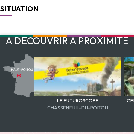
SITUATION
À DÉCOUVRIR À PROXIMITÉ
Marché de Vouillé
Rue Clovis 86190 VOUILLE
LE FUTUROSCOPE
CE
CHASSENEUIL-DU-POITOU