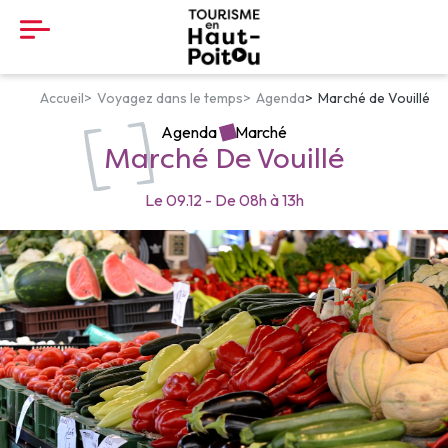
Panneau de gestion des cookies
Accueil
Voyagez dans le temps
Agenda
Marché de Vouillé
Agenda
Marché
Marché De Vouillé
Le
09.12
-
De
08h
à
13h