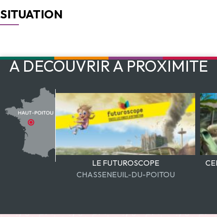
SITUATION
À DÉCOUVRIR À PROXIMITÉ
Marché de Vouillé
Rue Clovis 86190 VOUILLE
LE FUTUROSCOPE
CE
CHASSENEUIL-DU-POITOU